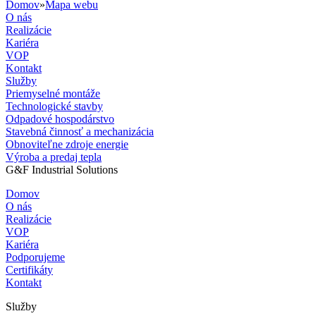
Domov
»
Mapa webu
O nás
Realizácie
Kariéra
VOP
Kontakt
Služby
Priemyselné montáže
Technologické stavby
Odpadové hospodárstvo
Stavebná činnosť a mechanizácia
Obnoviteľne zdroje energie
Výroba a predaj tepla
G&F Industrial Solutions
Domov
O nás
Realizácie
VOP
Kariéra
Podporujeme
Certifikáty
Kontakt
Služby