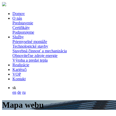
Domov
O nás
Predstavenie
Certifikáty
Podporujeme
Služby
Priemyselné montáže
Technologické stavby
Stavebná činnosť a mechanizácia
Obnoviteľne zdroje energie
Výroba a predaj tepla
Realizácie
Kariéra
5
VOP
Kontakt
sk
en
de
ru
Mapa webu